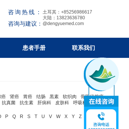
咨询热线：
土耳其：+85256986617
大陆：13823636780
咨询与建议：
@dengyuemed.com
患者手册
联系我们
腺癌
肾癌
胃癌
结肠
黒素
软织肉
骨甲状腺癌
抗真菌
抗生素
肝病科
皮肤科
呼吸科
消化
O
P
Q
R
S
T
U
V
W
X
Y
Z