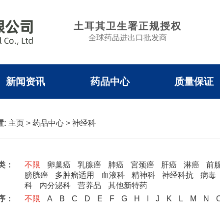
土耳其卫生署正规授权
全球药品进出口批发商
新闻资讯
药品中心
质量保证
:
主页
>
药品中心
>
神经科
类：
不限
卵巢癌
乳腺癌
肺癌
宮颈癌
肝癌
淋癌
前
膀胱癌
多肿瘤适用
血液科
精神科
神经科抗
病毒
科
内分泌科
营养品
其他新特药
序：
不限
A
B
C
D
E
F
G
H
I
J
K
L
M
N