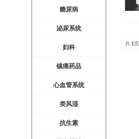
糖尿病
泌尿系统
共
1
页
妇科
镇痛药品
心血管系统
类风湿
抗生素