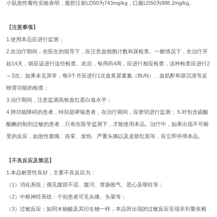
小鼠急性毒性实验表明，腹腔注射LD50为743mg/kg，口服LD50为888.2mg/kg。
【注意事项】
1.使用本品应进行监测；
2.在治疗期间，在医生的指导下，应注意血细胞计数和尿检查。一般情况下，在治疗开
始14天，就应该进行这些检查。此后，每用药4周，应进行相应检查，这种检查应进行2
～3次。如果未见异常，每3个月应进行1次血浆尿素氮（BUN）、血肌酐和尿沉渣等反
映肾功能的检查；
3.治疗期间，注意监测高铁血红蛋白值水平；
4.肺功能障碍的患者，特别是哮喘患者，在治疗期间，应密切进行监测； 5.对包含硫酸
酯酶的制剂过敏的患者，只有在医学监测下，才能使用本品。治疗中，如果出现不可耐
受的反应，如急性腹痛、痉挛、发热、严重头痛以及皮肤红斑等，应立即停用本品。
【不良反应及禁忌】
1.本品耐受性良好，主要不良反应为：
（1）消化系统：偶见腹部不适、腹泻、胃肠胀气、恶心及呕吐等；
（2）中枢神经系统：个别患者可见头痛、头晕等；
（3）过敏反应：如同水杨酸及其衍生物一样，本品所出现的过敏反应呈现非剂量依赖