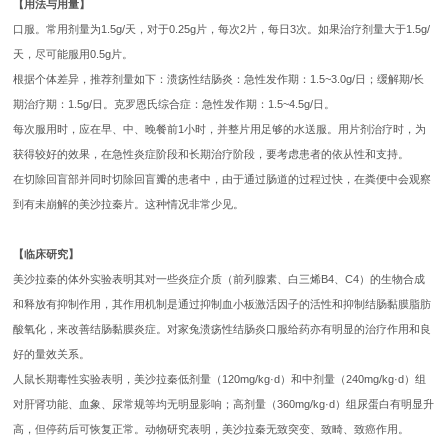
【用法与用量】
口服。常用剂量为1.5g/天，对于0.25g片，每次2片，每日3次。如果治疗剂量大于1.5g/
天，尽可能服用0.5g片。
根据个体差异，推荐剂量如下：溃疡性结肠炎：急性发作期：1.5~3.0g/日；缓解期/长
期治疗期：1.5g/日。克罗恩氏综合症：急性发作期：1.5~4.5g/日。
每次服用时，应在早、中、晚餐前1小时，并整片用足够的水送服。用片剂治疗时，为
获得较好的效果，在急性炎症阶段和长期治疗阶段，要考虑患者的依从性和支持。
在切除回盲部并同时切除回盲瓣的患者中，由于通过肠道的过程过快，在粪便中会观察
到有未崩解的美沙拉秦片。这种情况非常少见。
【临床研究】
美沙拉秦的体外实验表明其对一些炎症介质（前列腺素、白三烯B4、C4）的生物合成
和释放有抑制作用，其作用机制是通过抑制血小板激活因子的活性和抑制结肠黏膜脂肪
酸氧化，来改善结肠黏膜炎症。对家兔溃疡性结肠炎口服给药亦有明显的治疗作用和良
好的量效关系。
人鼠长期毒性实验表明，美沙拉秦低剂量（120mg/kg·d）和中剂量（240mg/kg·d）组
对肝肾功能、血象、尿常规等均无明显影响；高剂量（360mg/kg·d）组尿蛋白有明显升
高，但停药后可恢复正常。动物研究表明，美沙拉秦无致突变、致畸、致癌作用。