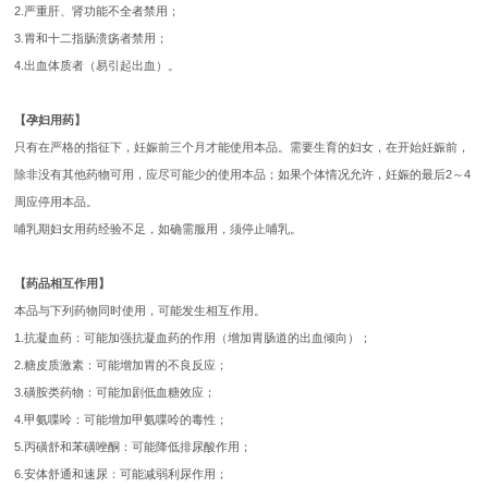
2.严重肝、肾功能不全者禁用；
3.胃和十二指肠溃疡者禁用；
4.出血体质者（易引起出血）。
【孕妇用药】
只有在严格的指征下，妊娠前三个月才能使用本品。需要生育的妇女，在开始妊娠前，
除非没有其他药物可用，应尽可能少的使用本品；如果个体情况允许，妊娠的最后2～4
周应停用本品。
哺乳期妇女用药经验不足，如确需服用，须停止哺乳。
【药品相互作用】
本品与下列药物同时使用，可能发生相互作用。
1.抗凝血药：可能加强抗凝血药的作用（增加胃肠道的出血倾向）；
2.糖皮质激素：可能增加胃的不良反应；
3.磺胺类药物：可能加剧低血糖效应；
4.甲氨喋呤：可能增加甲氨喋呤的毒性；
5.丙磺舒和苯磺唑酮：可能降低排尿酸作用；
6.安体舒通和速尿：可能减弱利尿作用；