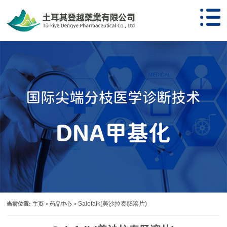
Salofalk(美沙拉秦肠溶片)
当前位置:
主页
>
药品中心
>