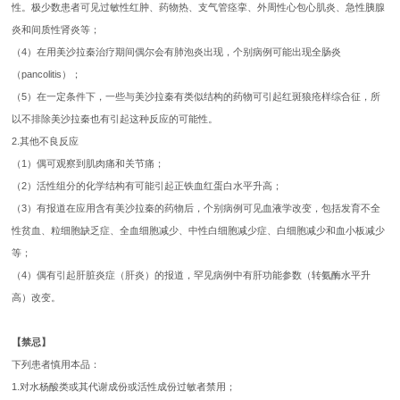
性。极少数患者可见过敏性红肿、药物热、支气管痉挛、外周性心包心肌炎、急性胰腺
炎和间质性肾炎等；
（4）在用美沙拉秦治疗期间偶尔会有肺泡炎出现，个别病例可能出现全肠炎
（pancolitis）；
（5）在一定条件下，一些与美沙拉秦有类似结构的药物可引起红斑狼疮样综合征，所
以不排除美沙拉秦也有引起这种反应的可能性。
2.其他不良反应
（1）偶可观察到肌肉痛和关节痛；
（2）活性组分的化学结构有可能引起正铁血红蛋白水平升高；
（3）有报道在应用含有美沙拉秦的药物后，个别病例可见血液学改变，包括发育不全
性贫血、粒细胞缺乏症、全血细胞减少、中性白细胞减少症、白细胞减少和血小板减少
等；
（4）偶有引起肝脏炎症（肝炎）的报道，罕见病例中有肝功能参数（转氨酶水平升
高）改变。
【禁忌】
下列患者慎用本品：
1.对水杨酸类或其代谢成份或活性成份过敏者禁用；